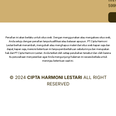
599
Penafian ini akan berlaku untuk situs web. Dengan menggunakan atau mengakses situs web,
Anda setuju dengan penafian tanpa kualifikasi atau batasan apa pun. PT.Cipta Harmoni
Lestari berhak menambah, mengubah atau menghapus materi dari situs web kapan saja dan
dapat, kapan saja, merevisi ketentuan ini tanpa pemberitahuan sebelumnya dan merupakan
hak dari PT Cipta Harmoni Lestari. Anda terikat oleh setiap perubahan tersebut dan oleh karena
itu perusahaan menyarankan agar Anda mengunjungi halaman ini secara berkala untuk
meninjau ketentuan saat ini.
© 2024
CIPTA HARMONI LESTARI
ALL RIGHT
RESERVED